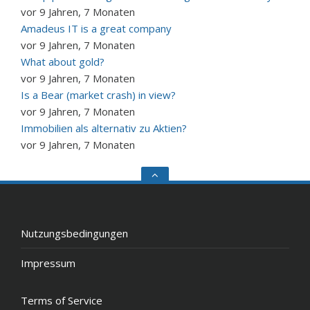
vor 9 Jahren, 7 Monaten
Amadeus IT is a great company
vor 9 Jahren, 7 Monaten
What about gold?
vor 9 Jahren, 7 Monaten
Is a Bear (market crash) in view?
vor 9 Jahren, 7 Monaten
Immobilien als alternativ zu Aktien?
vor 9 Jahren, 7 Monaten
Go
to
the
top
Nutzungsbedingungen
Impressum
Terms of Service