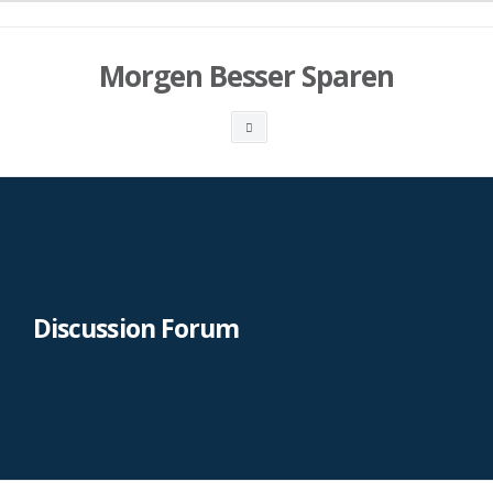
Skip
to
content
Morgen Besser Sparen
Search
box
Discussion Forum