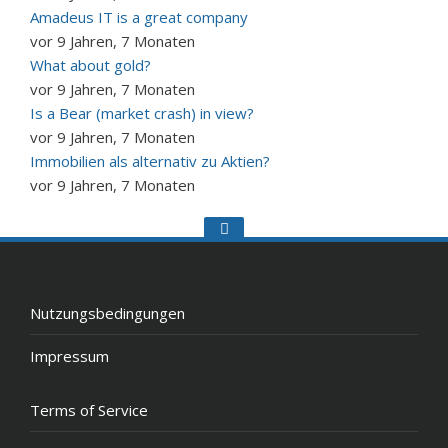
Amadeus IT is a great company
vor 9 Jahren, 7 Monaten
What about gold?
vor 9 Jahren, 7 Monaten
Is a Bear (market crash) in view?
vor 9 Jahren, 7 Monaten
Immobilien als alternativ zu Aktien?
vor 9 Jahren, 7 Monaten
Go
to
the
top
Nutzungsbedingungen
Impressum
Terms of Service