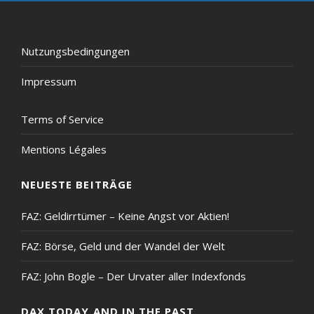
to
the
top
Nutzungsbedingungen
Impressum
Terms of Service
Mentions Légales
NEUESTE BEITRÄGE
FAZ: Geldirrtümer – Keine Angst vor Aktien!
FAZ: Börse, Geld und der Wandel der Welt
FAZ: John Bogle – Der Urvater aller Indexfonds
DAX TODAY AND IN THE PAST