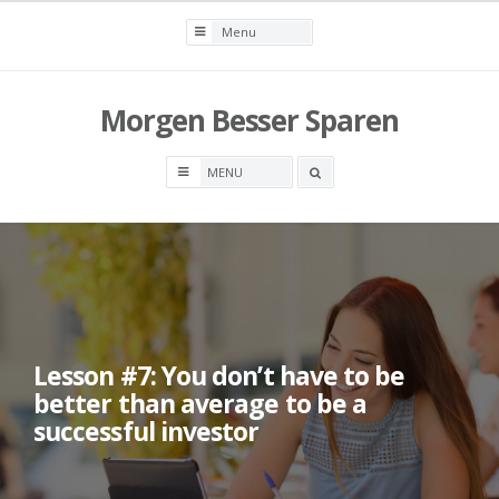
Skip
to
content
Morgen Besser Sparen
Search
box
Lesson #7: You don’t have to be
better than average to be a
successful investor