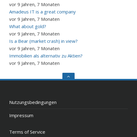
vor 9 Jahren, 7 Monaten
Amadeus IT is a great company
vor 9 Jahren, 7 Monaten
What about gold?
vor 9 Jahren, 7 Monaten
Is a Bear (market crash) in view?
vor 9 Jahren, 7 Monaten
Immobilien als alternativ zu Aktien?
vor 9 Jahren, 7 Monaten
Go
to
the
top
Nutzungsbedingungen
Impressum
Terms of Service