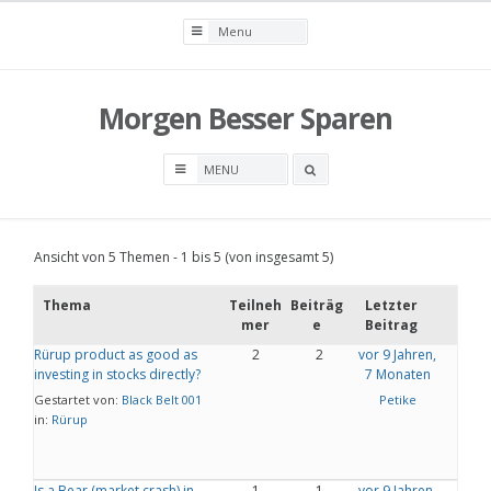
Skip
to
content
Morgen Besser Sparen
Search
box
Themen
Ansicht von 5 Themen - 1 bis 5 (von insgesamt 5)
Thema
Teilneh
Beiträg
Letzter
mer
e
Beitrag
Rürup product as good as
2
2
vor 9 Jahren,
investing in stocks directly?
7 Monaten
Gestartet von:
Black Belt 001
Petike
in:
Rürup
Is a Bear (market crash) in
1
1
vor 9 Jahren,