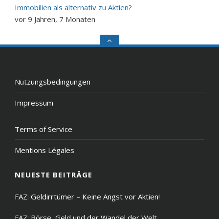
Immobilien als alternativ zu Aktien?
vor 9 Jahren, 7 Monaten
Go
to
the
top
Nutzungsbedingungen
Impressum
Terms of Service
Mentions Légales
NEUESTE BEITRÄGE
FAZ: Geldirrtümer – Keine Angst vor Aktien!
FAZ: Börse, Geld und der Wandel der Welt